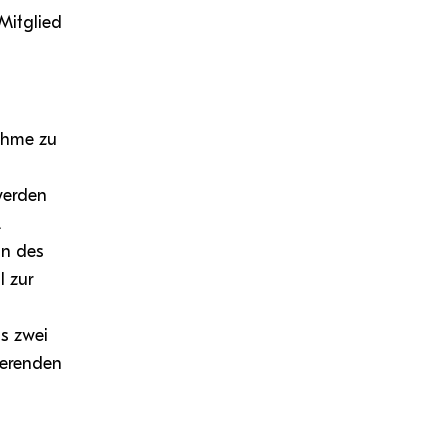
Mitglied
ahme zu
werden
.
:n des
l zur
s zwei
ierenden