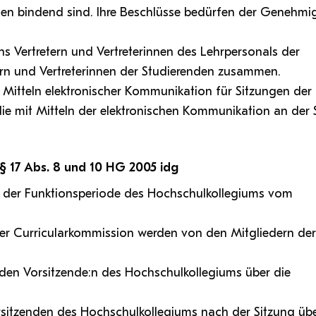
Antragsformular Konto
onen bindend sind. Ihre Beschlüsse bedürfen der Genehm
Sportverein
Stopp Mobbing
Campusräume buchen
Zentren
Formulare,…
Support-Webadmin
Strong together
Service
hs Vertretern und Vertreterinnen des Lehrpersonals der
Weltklimaspiel
Organisationsplan
rn und Vertreterinnen der Studierenden zusammen.
 Mitteln elektronischer Kommunikation für Sitzungen der
Service
die mit Mitteln der elektronischen Kommunikation an der 
die
Ideen und Verbesserungen C
 § 17 Abs. 8 und 10 HG 2005 idg
er der Funktionsperiode des Hochschulkollegiums vom
n der Curricularkommission werden von den Mitgliedern der
ie:den Vorsitzende:n des Hochschulkollegiums über die
rsitzenden des Hochschulkollegiums nach der Sitzung über