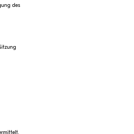
Facheinschlägige Studien ergänzende
igung des
Wirtschaftsabteilung
Studien (BA)
Schwerpunkt Erwachsenenbildung (MA)
Sitzung
ampus
Login Webredaktion
mittelt.