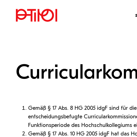
Studienangebote
Forschungsprofil
Fortbildungen
Storys
Werte
Curricularko
Studienplanung
Forschungsaktivitäten
Schulentwicklung
Veranstaltungen
Strategie
Erasmus
Service & Beratung
Entwicklungsangebote
Campus
Organisation und Kontakte
PH Online
Moodl
Studienservice
Fortbildungsservice
Bildung für nachhaltige Entwicklung
Rechtliche Grundlagen
Webbasierendes Informationssystem
Intranet
Open-Sourc
LeOn
zur Administration von Aus-, Weiter-
zur Erstell
Zentrale Plattform für den internen
Microsoft 365
Medienport
iMooX
Sommerschule
Unterstützungsmaterial
Qualität
Gremien, Kommissionen
und Fortbildungen
Online-Kur
Gemäß § 17 Abs. 8 HG 2005 idgF sind für di
Informationsaustausch
Medienzent
PH Online Hilfe
Moodle-An
Produktivitäts-Apps wie Microsoft
Teams
Österreichi
Bibliot
entscheidungsbefugte Curricularkommissionen
Campus
International
Vertretungen, Beratungen
MS 365-Support
Arbeitsblät
Helpdesk-Support
Moodle-Sup
Teams, Word, Excel, PowerPoint,
kostenlose,
Support
Funktionsperiode des Hochschulkollegiums ei
Plattform für Chat,
Zoom
Outlook, OneDrive und vieles mehr
Hochschuln
Öffentlichkeitsarbeit
Kooperationen, Partnerschaften
Videokonferenzen und
Gemäß § 17 Abs. 10 HG 2005 idgF hat das Hoc
Hilfe bei Anmeldeproblemen
Support
Videokonferenzen, Online-Meetings,..