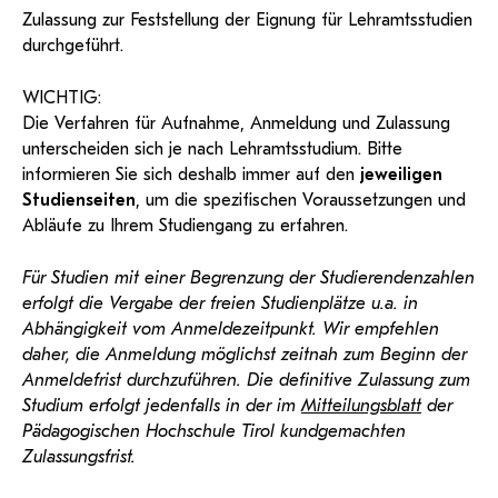
KI-Support
recherchierte Kurzvideos und
Thomas Beck, BEd
ServiceWeb
PH Online Hilfe
wissenschaftlichen Arbeiten
Hochschullehrgänge
Zulassung zur Feststellung der Eignung für Lehramtsstudien
Hilfe
Web-basiertes Tool zum
Dokumentationen in
aufnahmeverfahren@ph-tirol.ac.at
sicheren Versand großer
durchgeführt.
Anleitung
öffentlich-rechtlicher Qualität.
BA/MA Anträge,
Dateien.
Support
Forschungsanträge, Formulare,
Antragsformular
…
Hilfe & Support
WICHTIG:
Konto
Support-Webadmin
Die Verfahren für Aufnahme, Anmeldung und Zulassung
Bitte kontaktieren Sie unsere Mitarbeiter:innen nicht über
unterscheiden sich je nach Lehramtsstudium. Bitte
die persönliche Mailadresse, sondern über den oben
informieren Sie sich deshalb immer auf den
jeweiligen
angegebenen Hilfebutton.
Studienseiten
, um die spezifischen Voraussetzungen und
Abläufe zu Ihrem Studiengang zu erfahren.
Service
Für Studien mit einer Begrenzung der Studierendenzahlen
Ideen und Verbesserungen Campus
erfolgt die Vergabe der freien Studienplätze u.a. in
Login Webredaktion
Abhängigkeit vom Anmeldezeitpunkt. Wir empfehlen
daher, die Anmeldung möglichst zeitnah zum Beginn der
Anmeldefrist durchzuführen. Die definitive Zulassung zum
Studium erfolgt jedenfalls in der im
Mitteilungsblatt
der
Pädagogischen Hochschule Tirol kundgemachten
Zulassungsfrist.