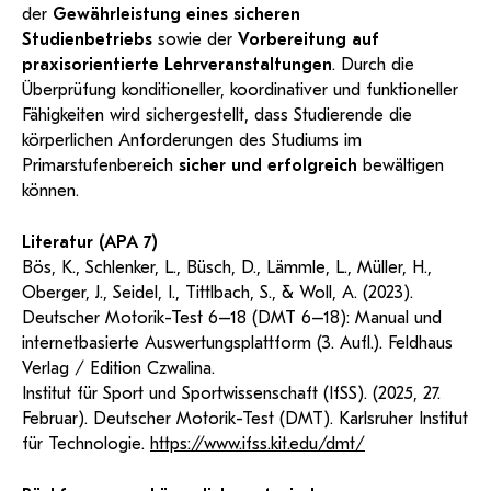
der
Gewährleistung eines sicheren
Studienbetriebs
sowie der
Vorbereitung auf
praxisorientierte Lehrveranstaltungen
. Durch die
Überprüfung konditioneller, koordinativer und funktioneller
Fähigkeiten wird sichergestellt, dass Studierende die
körperlichen Anforderungen des Studiums im
Primarstufenbereich
sicher und erfolgreich
bewältigen
können.
Literatur (APA 7)
Bös, K., Schlenker, L., Büsch, D., Lämmle, L., Müller, H.,
Oberger, J., Seidel, I., Tittlbach, S., & Woll, A. (2023).
Deutscher Motorik-Test 6–18 (DMT 6–18): Manual und
internetbasierte Auswertungsplattform (3. Aufl.). Feldhaus
Verlag / Edition Czwalina.
Institut für Sport und Sportwissenschaft (IfSS). (2025, 27.
Februar). Deutscher Motorik-Test (DMT). Karlsruher Institut
für Technologie.
https://www.ifss.kit.edu/dmt/